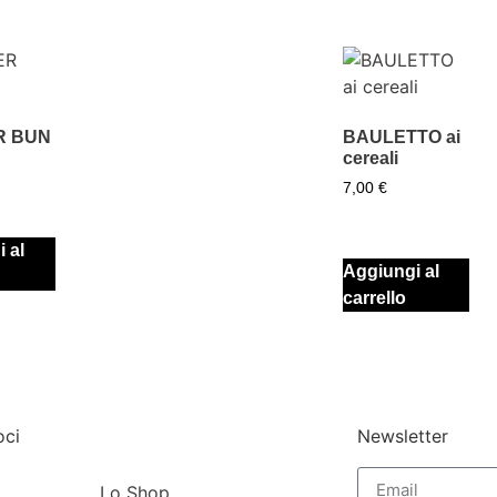
R BUN
BAULETTO ai
cereali
7,00
€
 al
Aggiungi al
carrello
oci
Newsletter
Lo Shop