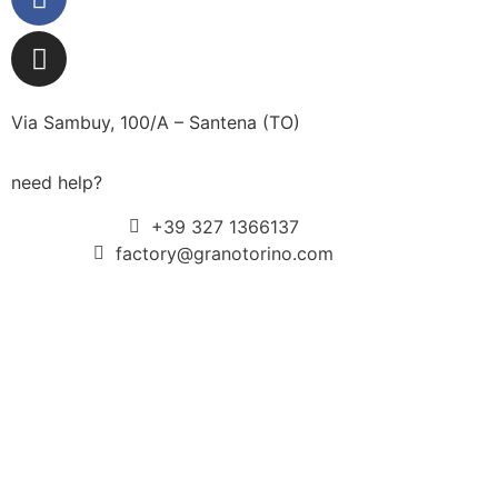
Via Sambuy, 100/A – Santena (TO)
need help?
+39 327 1366137
factory@granotorino.com
CHI SIAMO
PIZZA
SHOP
CONTATTI